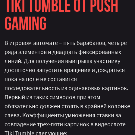
Tiki Tumble от Push
Gaming
В игровом автомате – пять барабанов, четыре
ряда элементов и двадцать фиксированных
линий. Для получения выигрыша участнику
достаточно запустить вращение и дождаться
пока на поле не составится
последовательность из одинаковых картинок.
Первый из таких символов при этом
обязательно должен стоять в крайней колонке
слева. Коэффициенты умножения ставки за
совпадение трех-пяти картинок в видеослоте
Tiki Tumble следующие: