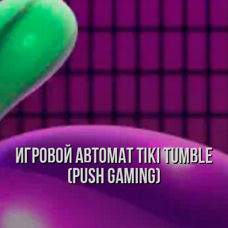
ИГРОВОЙ АВТОМАТ TIKI TUMBLE
(PUSH GAMING)